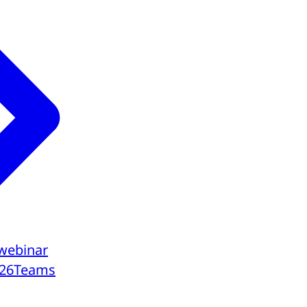
webinar
26
Teams