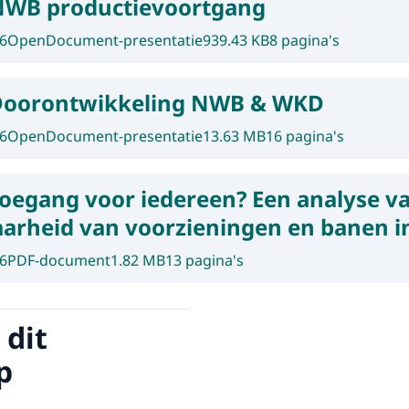
WB productievoortgang
6
OpenDocument-presentatie
939.43 KB
8 pagina's
Doorontwikkeling NWB & WKD
6
OpenDocument-presentatie
13.63 MB
16 pagina's
oegang voor iedereen? Een analyse v
aarheid van voorzieningen en banen i
6
PDF-document
1.82 MB
13 pagina's
 dit
p