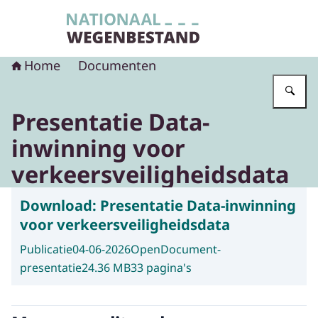
Naar de homepage van Nationaal Wegenbest
Home
Documenten
Vu
Presentatie Data-
inwinning voor
verkeersveiligheidsdata
Download:
Presentatie Data-inwinning
voor verkeersveiligheidsdata
Publicatie
04-06-2026
OpenDocument-
presentatie
24.36 MB
33 pagina's