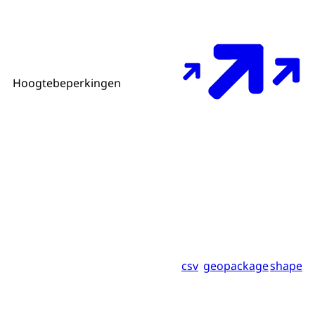
Hoogtebeperkingen
csv
geopackage
shape