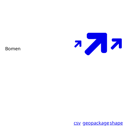
Bomen
csv
geopackage
shape