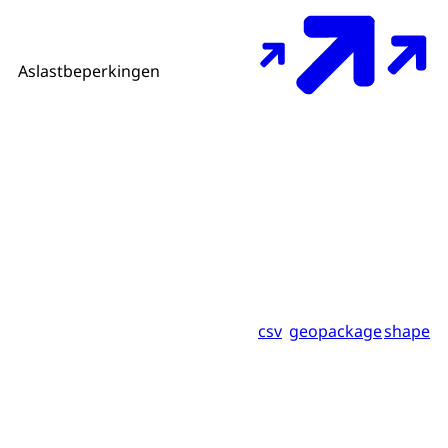
Aslastbeperkingen
csv
geopackage
shape