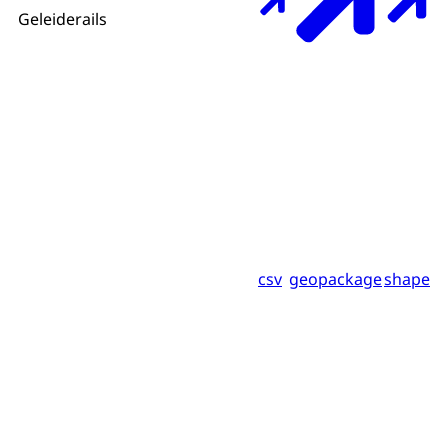
Geleiderails
csv
geopackage
shape