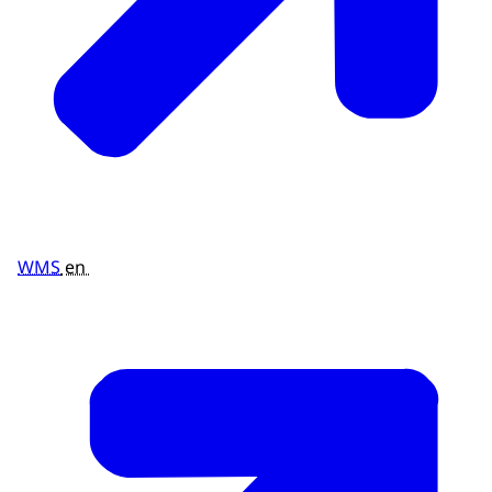
WMS
en