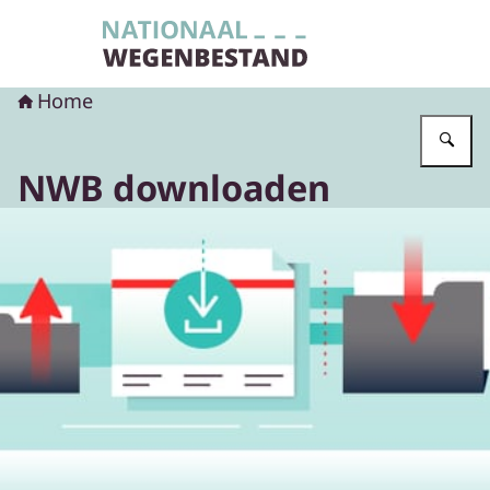
Naar de homepage van Nationaal Wegenbest
Home
Vu
NWB downloaden