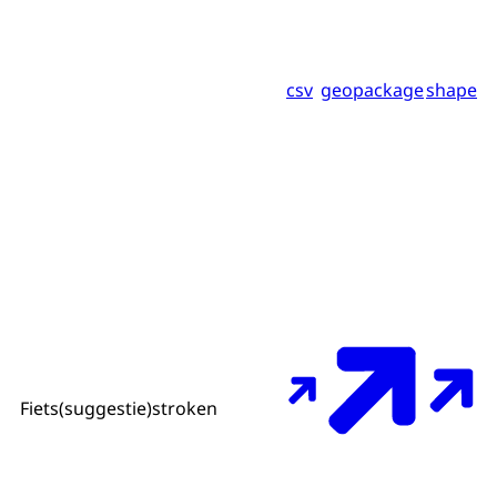
csv
geopackage
shape
Fiets(suggestie)stroken