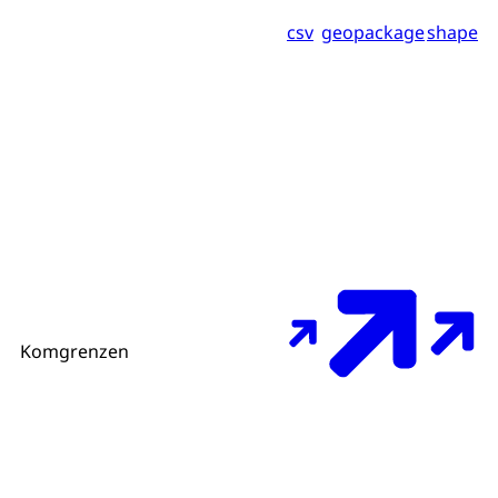
csv
geopackage
shape
Komgrenzen