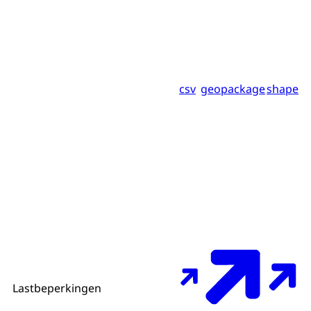
csv
geopackage
shape
Lastbeperkingen