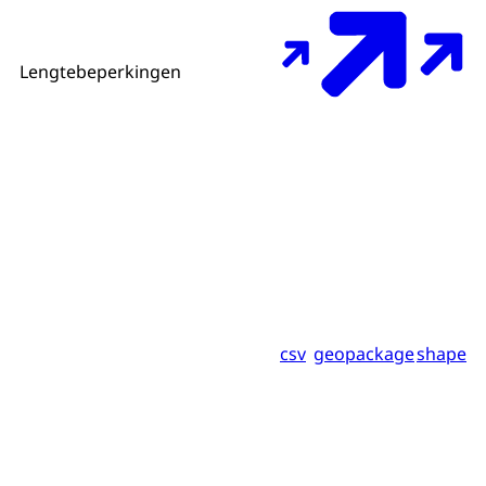
Lengtebeperkingen
csv
geopackage
shape