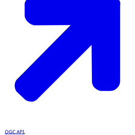
OGC API
,